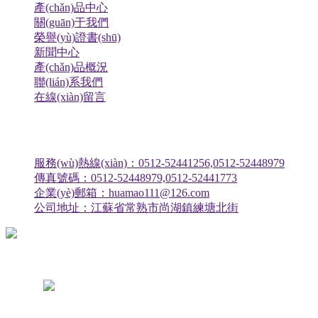
產(chǎn)品中心
關(guān)于我們
榮譽(yù)證書(shū)
新聞中心
產(chǎn)品概況
聯(lián)系我們
在線(xiàn)留言
聯(lián)系方式
服務(wù)熱線(xiàn)：0512-52441256,0512-52448979
傳真號碼：0512-52448979,0512-52441773
企業(yè)郵箱：huamao111@126.com
公司地址：江蘇省常熟市尚湖鎮練塘北街
掃一掃二維碼
Copyright © 2023 常熟市華懋化工設備有限公司
www.xy-yx.cn
蘇ICP備2022032124號-1
蘇公網(wǎng)安備32058102002430號
技術(shù)支持：
藍戈鏈企