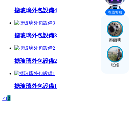
搪玻璃外包設備4
在线客服
搪玻璃外包設備3
秦丽明
搪玻璃外包設備2
张维
搪玻璃外包設備1
<
1
2
底部導航
首頁(yè)